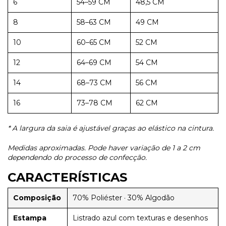
6
54–59 CM
48,5 CM
8
58–63 CM
49 CM
10
60–65 CM
52 CM
12
64–69 CM
54 CM
14
68–73 CM
56 CM
16
73–78 CM
62 CM
* A largura da saia é ajustável graças ao elástico na cintura.
Medidas aproximadas. Pode haver variação de 1 a 2 cm
dependendo do processo de confecção.
CARACTERÍSTICAS
Composição
70% Poliéster · 30% Algodão
Estampa
Listrado azul com texturas e desenhos