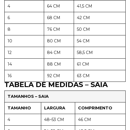
4
64 CM
41,5 CM
6
68 CM
42 CM
8
76 CM
50 CM
10
80 CM
54 CM
12
84 CM
58,5 CM
14
88 CM
61 CM
16
92 CM
63 CM
TABELA DE MEDIDAS – SAIA
TAMANHOS – SAIA
TAMANHO
LARGURA
COMPRIMENTO
4
48–53 CM
46 CM