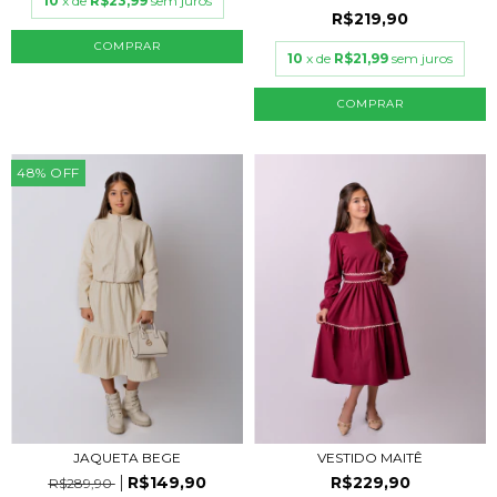
10
x de
R$23,99
sem juros
R$219,90
COMPRAR
10
x de
R$21,99
sem juros
COMPRAR
48
%
OFF
JAQUETA BEGE
VESTIDO MAITÊ
R$149,90
R$229,90
R$289,90