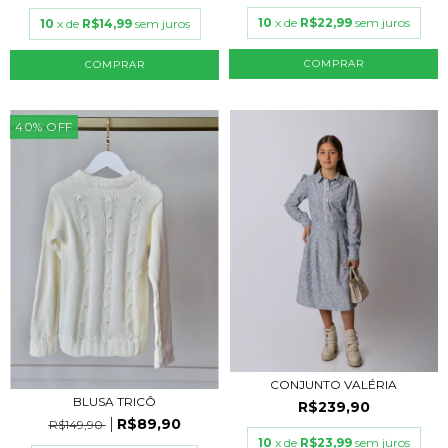
10
x de
R$22,99
sem juros
10
x de
R$14,99
sem juros
COMPRAR
COMPRAR
40
%
OFF
CONJUNTO VALÉRIA
BLUSA TRICÔ
R$239,90
R$89,90
R$149,90
10
x de
R$23,99
sem juros