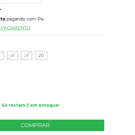
nto
pagando com Pix
E PAGAMENTO
4
16
18
20
Só restam
2
em estoque!