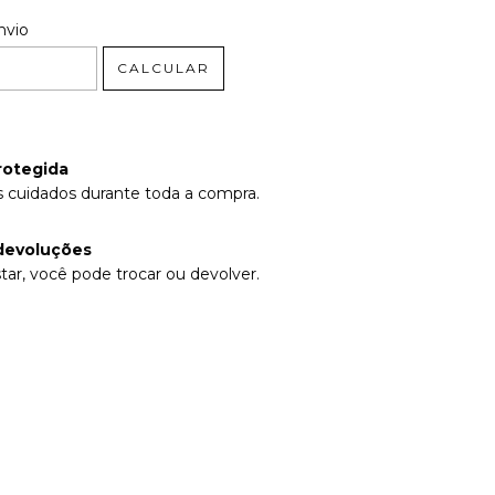
 CEP:
ALTERAR CEP
nvio
CALCULAR
rotegida
 cuidados durante toda a compra.
devoluções
tar, você pode trocar ou devolver.