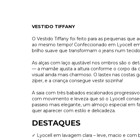
VESTIDO TIFFANY
O Vestido Tiffany foi feito para as pequenas qu
ao mesmo tempo! Confeccionado em Lyocell em l
brilho suave que transformam o jeans num tecid
As alças com laço ajustável nos ombros são o det
— a mamãe ajusta a altura conforme o corpo da cri
visual ainda mais charmoso. O lastex nas costas g
zíper, e a criança consegue vestir sozinha!
A saia com três babados escalonados progressivos
com movimento e leveza que só o Lyocell consegu
passeio mais elegante, um almoço especial em f
quer aparecer com estilo e delicadeza.
DESTAQUES
✓ Lyocell em lavagem clara – leve, macio e com 