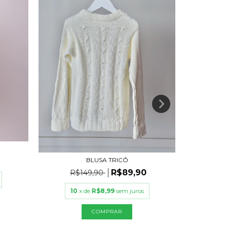
BLUSA TRICÔ
R$
R$89,90
R$149,90
10
10
x de
R$8,99
sem juros
COMPRAR