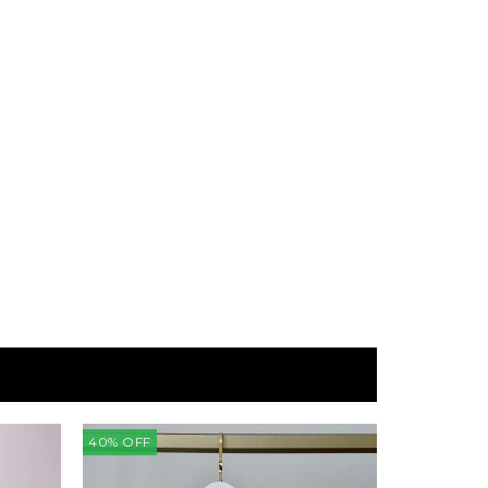
40
%
OFF
48
%
OFF