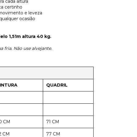
ra cada altura
ca certinho
 movimento e leveza
qualquer ocasião
o 1,51m altura 40 kg.
 fria. Não use alvejante.
INTURA
QUADRIL
0 CM
71 CM
2 CM
77 CM