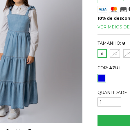
10% de desco
VER MEIOS D
TAMANHO:
8
8
12
1
COR:
AZUL
QUANTIDADE