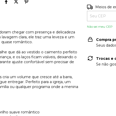
Entregas para o
Meios de e
Não sei meu CEP
e adoram chegar com presença e delicadeza
avagem clara, ele traz uma leveza e um
Compra p
o quase romântico.
Seus dados
alhe que dá ao vestido o caimento perfeito
ança, e os laços ficam visíveis, deixando o
Trocas e 
arante ajuste confortável sem precisar de
Se não gos
 cria um volume que cresce até a barra,
e entregar. Perfeito para a igreja, um
amília ou qualquer programa onde a menina
brilho suave romântico