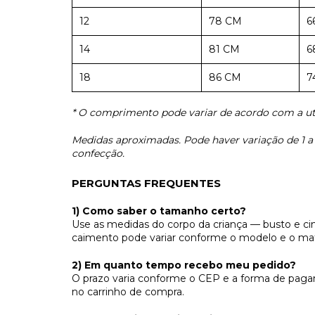
12
78 CM
6
14
81 CM
6
18
86 CM
7
* O comprimento pode variar de acordo com a uti
Medidas aproximadas. Pode haver variação de 1 
confecção.
PERGUNTAS FREQUENTES
1) Como saber o tamanho certo?
Use as medidas do corpo da criança — busto e cin
caimento pode variar conforme o modelo e o mate
2) Em quanto tempo recebo meu pedido?
O prazo varia conforme o CEP e a forma de paga
no carrinho de compra.