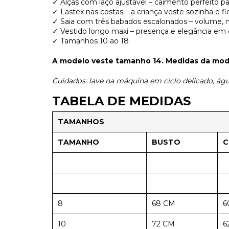
✓ Alças com laço ajustável – caimento perfeito pa
✓ Lastex nas costas – a criança veste sozinha e fi
✓ Saia com três babados escalonados – volume,
✓ Vestido longo maxi – presença e elegância em 
✓ Tamanhos 10 ao 18
A modelo veste tamanho 14. Medidas da model
Cuidados: lave na máquina em ciclo delicado, água
TABELA DE MEDIDAS
TAMANHOS
TAMANHO
BUSTO
C
8
68 CM
6
10
72 CM
6