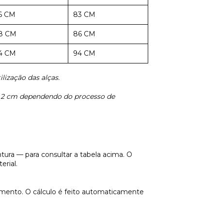
6 CM
83 CM
8 CM
86 CM
4 CM
94 CM
lização das alças.
a 2 cm dependendo do processo de
tura — para consultar a tabela acima. O
rial.
mento. O cálculo é feito automaticamente