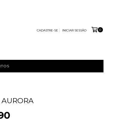
0
CADASTRE-SE
INICIAR SESSÃO
NTOS
O AURORA
90