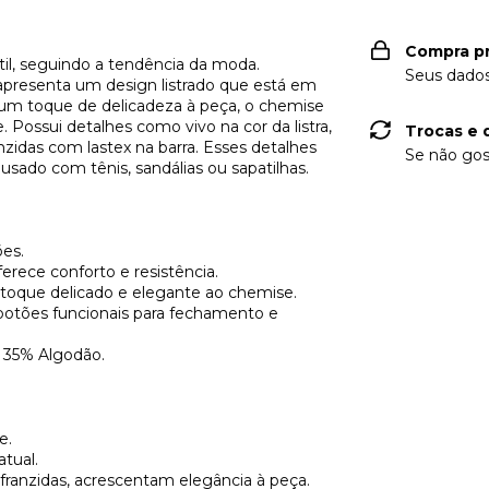
Compra p
il, seguindo a tendência da moda.
Seus dados
apresenta um design listrado que está em
 um toque de delicadeza à peça, o chemise
 Possui detalhes como vivo na cor da listra,
Trocas e 
zidas com lastex na barra. Esses detalhes
Se não gos
sado com tênis, sandálias ou sapatilhas.
ões.
erece conforto e resistência.
oque delicado e elegante ao chemise.
, botões funcionais para fechamento e
, 35% Algodão.
e.
tual.
ranzidas, acrescentam elegância à peça.