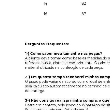
14
82
16
87
Perguntas Frequentes:
1-) Como saber meu tamanho nas peças?
A cliente deve tomar como base as medidas do se
refere ao busto, cintura e comprimento. O caime
material utilizado na confecção de cada peça.
2-) Em quanto tempo receberei minhas comp
O prazo pode variar de acordo com o local de en
será calculado automaticamente no carrinho de c
de entrega.
3-) Não consigo realizar minha compra, o que
Entre em contato, pelo ícone do WhatsApp do sit
Sua compra pode ser efetuada por lá.