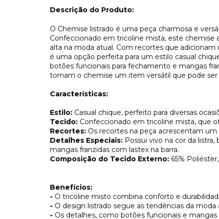
Descrição do Produto:
O Chemise listrado é uma peça charmosa e versát
Confeccionado em tricoline mista, este chemise 
alta na moda atual. Com recortes que adicionam
é uma opção perfeita para um estilo casual chique.
botões funcionais para fechamento e mangas fran
tornam o chemise um item versátil que pode ser u
Características:
Estilo:
Casual chique, perfeito para diversas ocasi
Tecido:
Confeccionado em tricoline mista, que of
Recortes:
Os recortes na peça acrescentam um t
Detalhes Especiais:
Possui vivo na cor da listra
mangas franzidas com lastex na barra.
Composição do Tecido Externo:
65% Poliéster
Benefícios:
-
O tricoline misto combina conforto e durabilidad
-
O design listrado segue as tendências da moda a
-
Os detalhes, como botões funcionais e mangas f