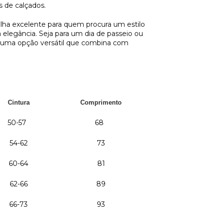
s de calçados.
olha excelente para quem procura um estilo
 elegância. Seja para um dia de passeio ou
é uma opção versátil que combina com
Cintura
Comprimento
50-57
68
54-62
73
60-64
81
62-66
89
66-73
93