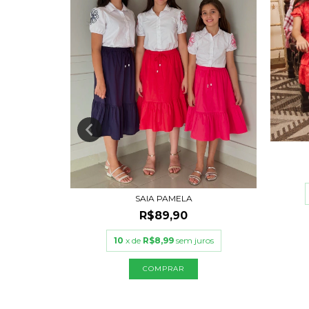
uros
SAIA PAMELA
R$89,90
10
x de
R$8,99
sem juros
COMPRAR