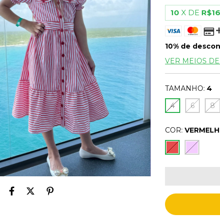
10
X DE
R$16
10% de desco
VER MEIOS D
TAMANHO:
4
4
6
8
COR:
VERMEL