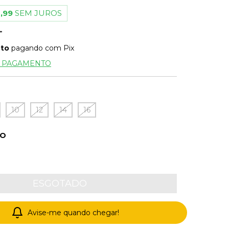
,99
SEM JUROS
nto
pagando com Pix
E PAGAMENTO
10
12
14
16
HO
Avise-me quando chegar!