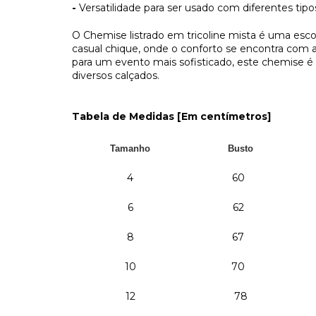
-
Versatilidade para ser usado com diferentes tipo
O Chemise listrado em tricoline mista é uma esc
casual chique, onde o conforto se encontra com a
para um evento mais sofisticado, este chemise 
diversos calçados.
Tabela de Medidas [Em centímetros]
Tamanho
Busto
4
60
6
62
8
67
10
70
12
78