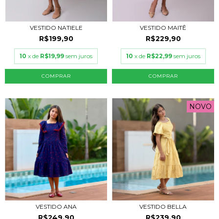
VESTIDO NATIELE
VESTIDO MAITÊ
R$199,90
R$229,90
10
x de
R$19,99
sem juros
10
x de
R$22,99
sem juros
COMPRAR
COMPRAR
NOVO
VESTIDO ANA
VESTIDO BELLA
R$249,90
R$239,90