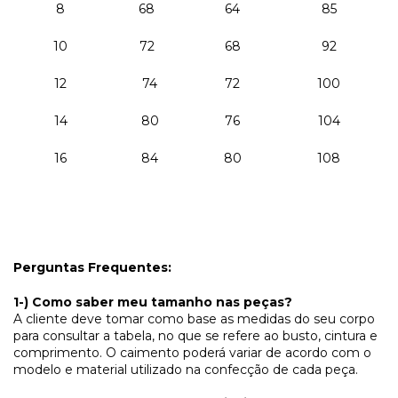
8
68
64
85
10
72
68
92
12
74
72
100
14
80
76
104
16
84
80
108
Perguntas Frequentes:
1-) Como saber meu tamanho nas peças?
A cliente deve tomar como base as medidas do seu corpo
para consultar a tabela, no que se refere ao busto, cintura e
comprimento. O caimento poderá variar de acordo com o
modelo e material utilizado na confecção de cada peça.