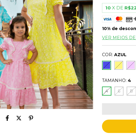
10
X DE
R$22
10% de desco
VER MEIOS D
COR:
AZUL
TAMANHO:
4
4
6
8