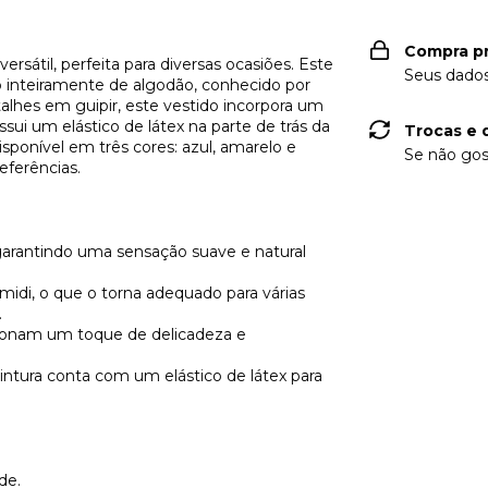
Compra p
sátil, perfeita para diversas ocasiões. Este
Seus dados
o inteiramente de algodão, conhecido por
talhes em guipir, este vestido incorpora um
sui um elástico de látex na parte de trás da
Trocas e 
disponível em três cores: azul, amarelo e
Se não gos
eferências.
arantindo uma sensação suave e natural
idi, o que o torna adequado para várias
.
cionam um toque de delicadeza e
cintura conta com um elástico de látex para
de.