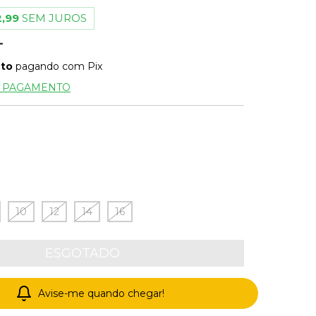
,99
SEM JUROS
nto
pagando com Pix
E PAGAMENTO
10
12
14
16
Avise-me quando chegar!