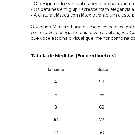
-
O design midi é versátil e adequado para várias 
-
Os detalhes em guipir acrescentam elegância à
-
A cintura elástica com látex garante um ajuste pe
O Vestido Midi em Laise é uma escolha excelent
confortável e elegante para diversas situações. 
que você escolha o visual que melhor combina co
Tabela de Medidas [Em centímetros]
Tamanho
Busto
4
58
6
65
8
68
10
72
12
80