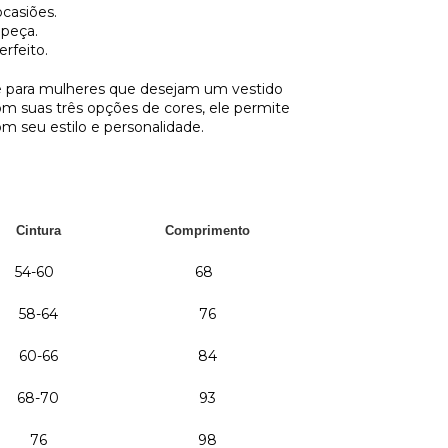
ocasiões.
 peça.
rfeito.
e para mulheres que desejam um vestido
Com suas três opções de cores, ele permite
m seu estilo e personalidade.
Cintura
Comprimento
54-60
68
58-64
76
60-66
84
68-70
93
76
98