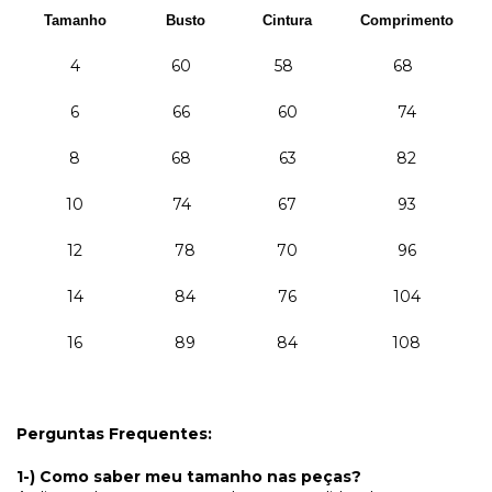
Tamanho
Busto
Cintura
Comprimento
4
60
58
68
6
66
60
74
8
68
63
82
10
74
67
93
12
78
70
96
14
84
76
104
16
89
84
108
Perguntas Frequentes:
1-) Como saber meu tamanho nas peças?