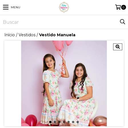
MENU
0
Início
/
Vestidos
/
Vestido Manuela