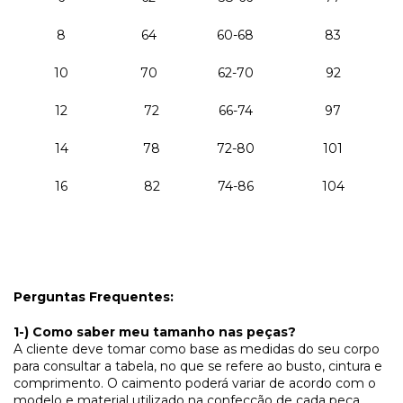
8
64
60-68
83
10
70
62-70
92
12
72
66-74
97
14
78
72-80
101
16
82
74-86
104
Perguntas Frequentes:
1-) Como saber meu tamanho nas peças?
A cliente deve tomar como base as medidas do seu corpo
para consultar a tabela, no que se refere ao busto, cintura e
comprimento. O caimento poderá variar de acordo com o
modelo e material utilizado na confecção de cada peça.