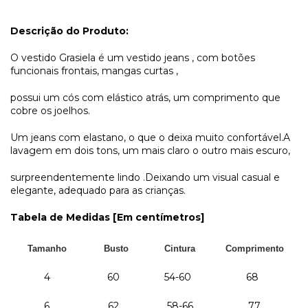
Descrição do Produto:
O vestido Grasiela é um vestido jeans , com botões
funcionais frontais, mangas curtas ,
possui um cós com elástico atrás, um comprimento que
cobre os joelhos.
Um jeans com elastano, o que o deixa muito confortável.A
lavagem em dois tons, um mais claro o outro mais escuro,
surpreendentemente lindo .Deixando um visual casual e
elegante, adequado para as crianças.
Tabela de Medidas [Em centímetros]
Tamanho
Busto
Cintura
Comprimento
4
60
54-60
68
6
62
58-66
77