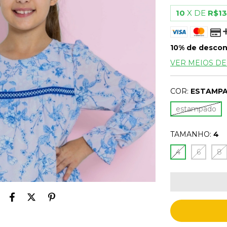
10
X DE
R$13
10% de desco
VER MEIOS D
COR:
ESTAMP
estampado
TAMANHO:
4
4
6
8