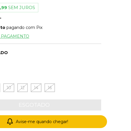
,99
SEM JUROS
nto
pagando com Pix
E PAGAMENTO
ADO
10
12
14
16
Avise-me quando chegar!