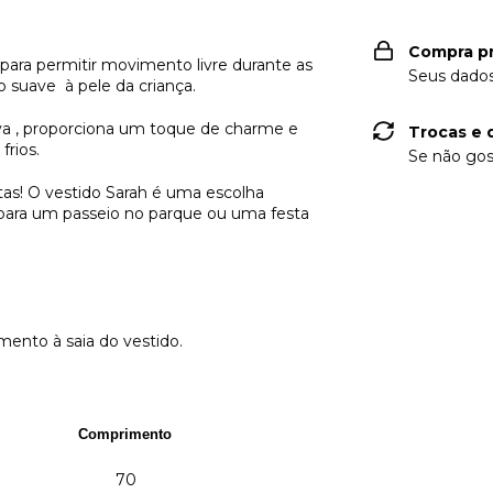
Compra p
o para permitir movimento livre durante as
Seus dados
 suave à pele da criança.
va , proporciona um toque de charme e
Trocas e 
frios.
Se não gos
otas! O vestido Sarah é uma escolha
a para um passeio no parque ou uma festa
ento à saia do vestido.
Comprimento
70