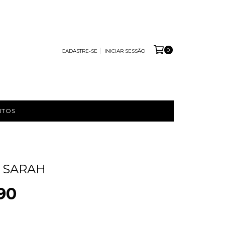
0
CADASTRE-SE
INICIAR SESSÃO
NTOS
 SARAH
90