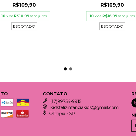
R$109,90
R$169,90
10
x de
R$10,99
sem juros
10
x de
R$16,99
sem juros
ESGOTADO
ESGOTADO
NTO
CONTATO
R
(17)99754-9915
Kidsfelizinfanciakids@gmail.com
Olímpia - SP
N