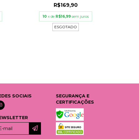
R$169,90
10
x de
R$16,99
sem juros
10
x
ESGOTADO
EDES SOCIAIS
SEGURANÇA E
CERTIFICAÇÕES
EWSLETTER