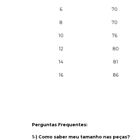
6
70
8
70
10
76
12
80
14
81
16
86
Perguntas Frequentes:
1-) Como saber meu tamanho nas peças?